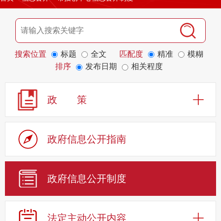
搜索位置
标题
全文
匹配度
精准
模糊
排序
发布日期
相关程度
政 策
政府信息公开指南
政府信息公开制度
法定主动公开内容