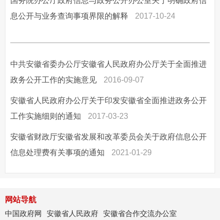
国务院办公厅政府信息与政务公开办公室关于明确政府信
息公开与业务查询事项界限的解释
2017-10-24
中共安徽省委办公厅安徽省人民政府办公厅关于全面推进
政务公开工作的实施意见
2016-09-07
安徽省人民政府办公厅关于印发安徽省全面推进政务公开
工作实施细则的通知
2017-03-23
安徽省财政厅安徽省发展和改革委员会关于政府信息公开
信息处理费有关事项的通知
2021-01-29
网站导航
中国政府网
安徽省人民政府
安徽省合作交流办公室