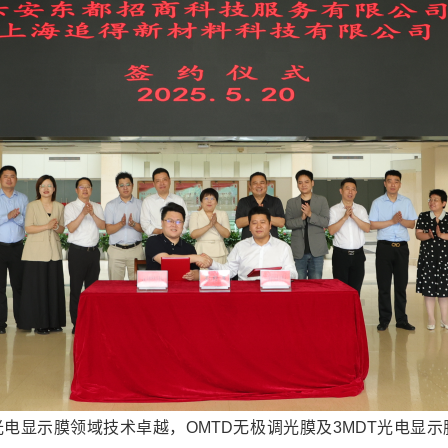
电显示膜领域技术卓越，OMTD无极调光膜及3MDT光电显