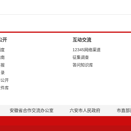
公开
互动交流
制度
12345网络渠道
指南
征集调查
年报
答问知识库
目录
请公开
文件库
安徽省合作交流办公室
六安市人民政府
市直部