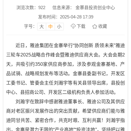
浏览次数：
922
信息来源： 金寨县投资创业中心
发布时间：2025-04-28 17:39
字号：
下载
收藏
大
中
小
近日，雅迪集团在金寨举行“协同创新 质领未来”雅迪
三轮车2025战略合作峰会暨雅迪供应商大会。大会会期2
天，共吸引约350家供应商参加，涉及参观金寨基地、产
品试骑、战略规划发布等活动。金寨县委副书记，开发区
工委书记、管委会主任刘瀚宇等有关县领导出席，县投创
中心、县招商公司、开发区二级机构负责人参加活动。
刘瀚宇在致辞中感谢雅迪董事长、雅迪公司及其供应
商对老区振兴发展作出的突出贡献，希望供应商们能与雅
迪同甘共苦、紧密合作，共克时艰、互利共赢！刘瀚宇指
出，金寨是潜力无限的“产业高地”“投资洼地”，坚持把以雅