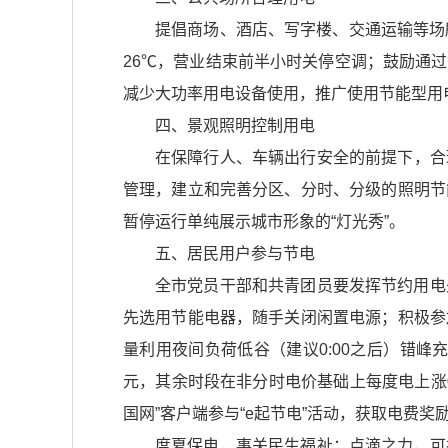
提倡商场、酒店、写字楼、交通运输等场所
26℃，营业结束前半小时关停空调；鼓励通
减少大功率用电设备使用，推广使用节能型用
四、景观照明控制用电
在保障行人、车辆出行安全的前提下，合
管理，建立和完善分区、分时、分级的照明节
暂停运行单纯展示城市形象的“灯光秀”。
五、居民用户参与节电
全市党员干部和共青团员要发挥节约用电
先选用节能电器，随手关闭闲置电源；积极参
量利用夜间负荷低谷（建议0:00之后）错峰充
元，其余时段在非分时电价基础上每度电上涨0
国网”客户端参与“e起节电”活动，获取电费奖
度夏保电，事关民生福祉；点滴之力，可