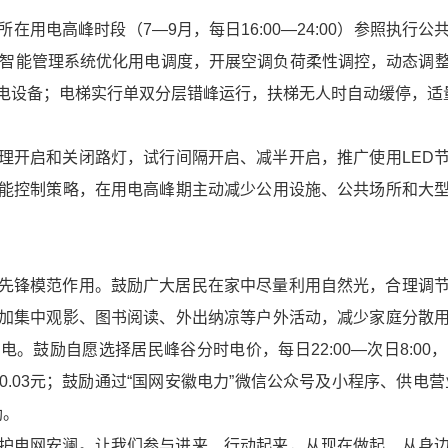
在用电高峰时段（7—9月，每日16:00—24:00）参照执行
过智能管理系统优化用电调度，开展空调负荷柔性调控，动态调
电设备；电梯实行单双分层错峰运行，扶梯无人时自动缓停，适
理开启和关闭路灯，试行间隔开启、减半开启，推广使用LED
能控制策略，在用电高峰期主动减少公用设施、公共场所和大
先锋模范作用。鼓励广大居民在家中尽量利用自然光，合理调
加集中观影、图书阅读、外出纳凉等户外活动，减少家庭分散
电。鼓励自愿选择居民峰谷分时电价，每日22:00—次日8:00
.03元；鼓励通过“国网安徽电力”微信公众号及小程序、供电营业
励。
护电网安澜。让我们参与进来、行动起来，从现在做起、从身