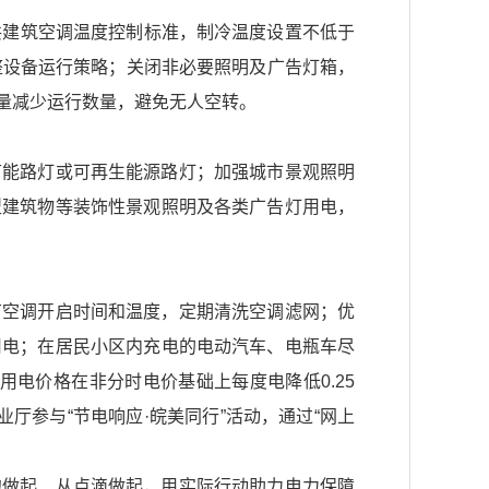
公共建筑空调温度控制标准，制冷温度设置不低于
整设备运行策略；关闭非必要照明及广告灯箱，
量减少运行数量，避免无人空转。
节能路灯或可再生能源路灯；加强城市景观照明
型建筑物等装饰性景观照明及各类广告灯用电，
节空调开启时间和温度，定期清洗空调滤网；优
用电；在居民小区内充电的电动汽车、电瓶车尽
，用电价格在非分时电价基础上每度电降低0.25
厅参与“节电响应·皖美同行”活动，通过“网上
边做起、从点滴做起，用实际行动助力电力保障