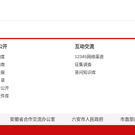
公开
互动交流
制度
12345网络渠道
指南
征集调查
年报
答问知识库
目录
请公开
文件库
安徽省合作交流办公室
六安市人民政府
市直部