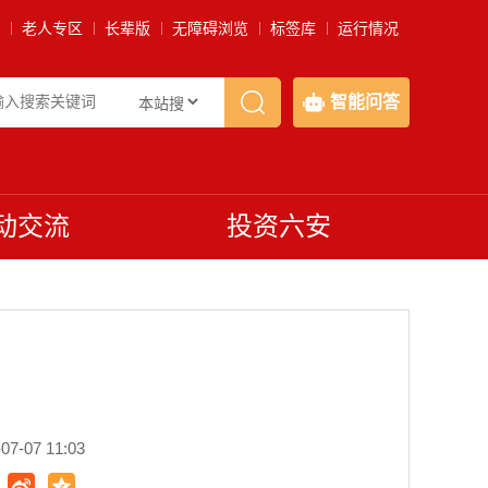
老人专区
长辈版
无障碍浏览
标签库
运行情况
智能问答
动交流
投资六安
-07 11:03