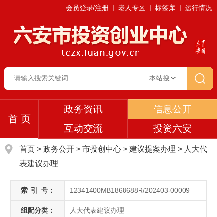
会员登录/注册
老人专区
标签库
运行情况
政务资讯
信息公开
首 页
互动交流
投资六安
首页
>
政务公开
> 市投创中心
>
建议提案办理
>
人大代
表建议办理
索
引
号：
12341400MB1868688R/202403-00009
组配分类：
人大代表建议办理